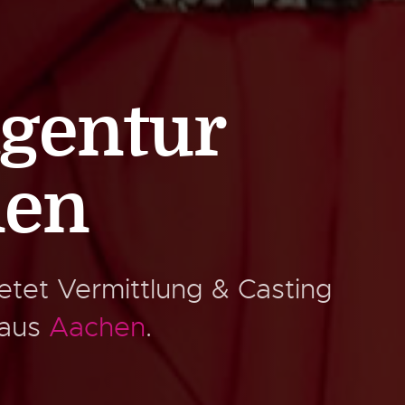
gentur
hen
etet Vermittlung & Casting
 aus
Aachen
.