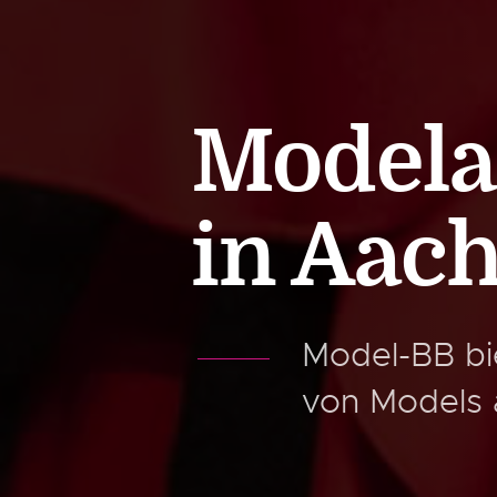
Modela
in Aac
Model-BB bi
von Models