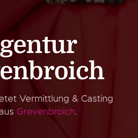
gentur
venbroich
etet Vermittlung & Casting
 aus
Grevenbroich
.