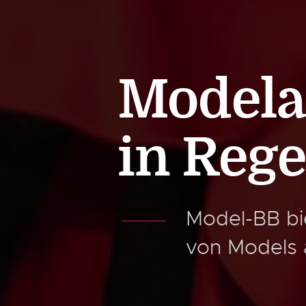
Modela
in Reg
Model-BB bi
von Models