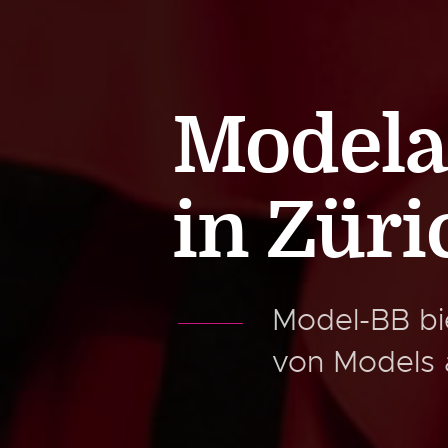
Modela
in Züri
Model-BB bi
von Models