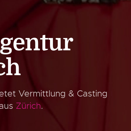
gentur
ch
etet Vermittlung & Casting
 aus
Zürich
.